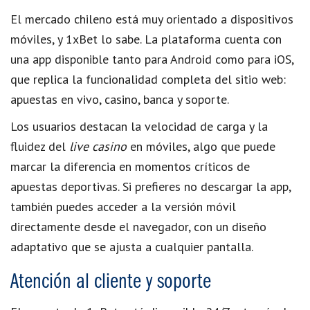
El mercado chileno está muy orientado a dispositivos
móviles, y 1xBet lo sabe. La plataforma cuenta con
una app disponible tanto para Android como para iOS,
que replica la funcionalidad completa del sitio web:
apuestas en vivo, casino, banca y soporte.
Los usuarios destacan la velocidad de carga y la
fluidez del
live casino
en móviles, algo que puede
marcar la diferencia en momentos críticos de
apuestas deportivas. Si prefieres no descargar la app,
también puedes acceder a la versión móvil
directamente desde el navegador, con un diseño
adaptativo que se ajusta a cualquier pantalla.
Atención al cliente y soporte