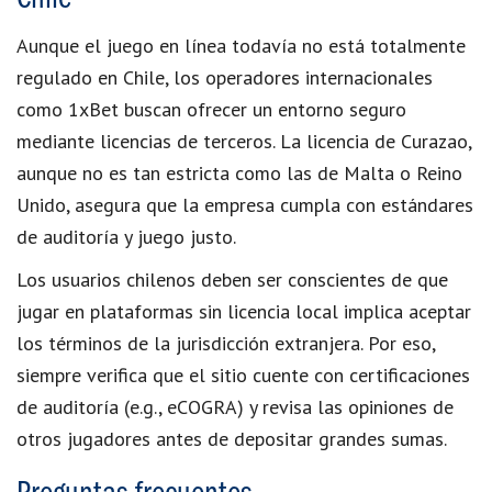
Aunque el juego en línea todavía no está totalmente
regulado en Chile, los operadores internacionales
como 1xBet buscan ofrecer un entorno seguro
mediante licencias de terceros. La licencia de Curazao,
aunque no es tan estricta como las de Malta o Reino
Unido, asegura que la empresa cumpla con estándares
de auditoría y juego justo.
Los usuarios chilenos deben ser conscientes de que
jugar en plataformas sin licencia local implica aceptar
los términos de la jurisdicción extranjera. Por eso,
siempre verifica que el sitio cuente con certificaciones
de auditoría (e.g., eCOGRA) y revisa las opiniones de
otros jugadores antes de depositar grandes sumas.