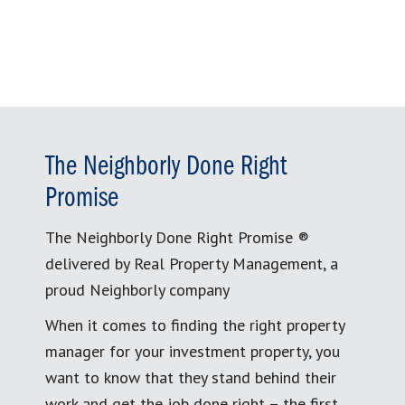
for:
The Neighborly Done Right
Promise
The Neighborly Done Right Promise ®
delivered by Real Property Management, a
proud Neighborly company
When it comes to finding the right property
manager for your investment property, you
want to know that they stand behind their
work and get the job done right – the first