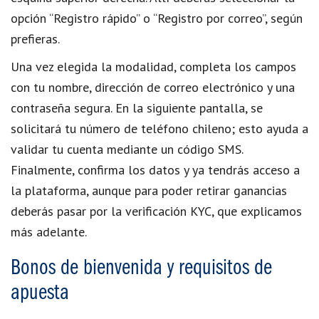
opción “Registro rápido” o “Registro por correo”, según
prefieras.
Una vez elegida la modalidad, completa los campos
con tu nombre, dirección de correo electrónico y una
contraseña segura. En la siguiente pantalla, se
solicitará tu número de teléfono chileno; esto ayuda a
validar tu cuenta mediante un código SMS.
Finalmente, confirma los datos y ya tendrás acceso a
la plataforma, aunque para poder retirar ganancias
deberás pasar por la verificación KYC, que explicamos
más adelante.
Bonos de bienvenida y requisitos de
apuesta