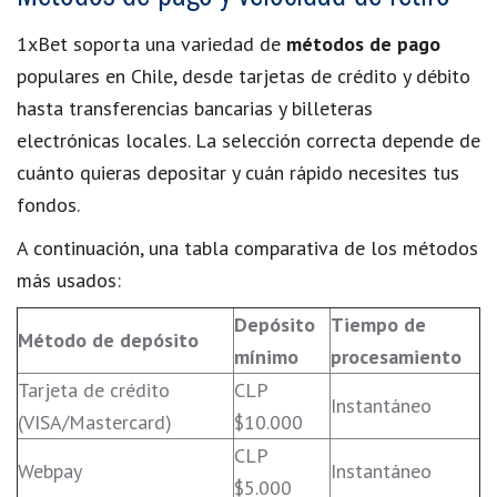
1xBet soporta una variedad de
métodos de pago
populares en Chile, desde tarjetas de crédito y débito
hasta transferencias bancarias y billeteras
electrónicas locales. La selección correcta depende de
cuánto quieras depositar y cuán rápido necesites tus
fondos.
A continuación, una tabla comparativa de los métodos
más usados:
Depósito
Tiempo de
Método de depósito
mínimo
procesamiento
Tarjeta de crédito
CLP
Instantáneo
(VISA/Mastercard)
$10.000
CLP
Webpay
Instantáneo
$5.000