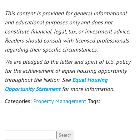
This content is provided for general informational
and educational purposes only and does not
constitute financial, legal, tax, or investment advice.
Readers should consult with licensed professionals
regarding their specific circumstances.
We are pledged to the letter and spirit of U.S. policy
for the achievement of equal housing opportunity
throughout the Nation. See
Equal Housing
Opportunity Statement
for more information.
Categories:
Property Management
Tags:
Search