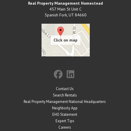
Real Property Management Homestead
457 Main St Unit C
Spanish Fork
,
UT
84660
Contact Us
Search Rentals
Real Property Management National Headquarters
Neighborly App
EHO Statement
Expert Tips
Careers